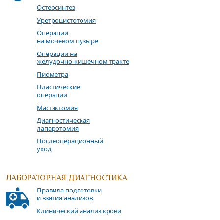
Остеосинтез
Уретроцистотомия
Операции
на мочевом пузыре
Операции на
желудочно-кишечном тракте
Пиометра
Пластические
операции
Мастэктомия
Диагностическая
лапаротомия
Послеоперационный
уход
ЛАБОРАТОРНАЯ ДИАГНОСТИКА
Правила подготовки
и взятия анализов
Клинический анализ крови