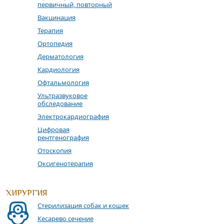
первичный, повторный
Вакцинация
Терапия
Ортопедия
Дерматология
Кардиология
Офтальмология
Ультразвуковое
обследование
Электрокардиография
Цифровая
рентгенография
Отоскопия
Оксигенотерапия
ХИРУРГИЯ
Стерилизация собак и кошек
Кесaрево сечение